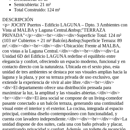
Semicubierta: 21 m²
Total Construido: 124 m²
DESCRIPCIÓN
<p> JOCHY Puertos - Edificio LAGUNA – Dpto. 3 Ambientes con
Vista al MALBA y Laguna Central.&nbsp;"TERRAZA
PRIVADA"</p><div><br></div><div>Superficie Total: 124 m²
(103 m² Cubiertos + 21 m² Balcón).&nbsp;Superficie Terraza: 89
m².</div><div><br></div><div>Ubicación: Frente al MALBA,
con vistas a la Laguna Central.</div><div><br></div><div>La
Unidad 6D del Edificio LAGUNA redefine el equilibrio entre
elegancia y confort, ofreciendo un espacio moderno, funcional y en
contacto directo con la naturaleza. Ubicada en el sexto piso, esta
unidad de tres ambientes se destaca por sus visuales amplias hacia la
laguna y la plaza, y por su terraza privada de uso exclusivo, que
extiende la experiencia de vivir al aire libre.<div><br></div>
<div>El departamento ofrece una distribución pensada para
maximizar la luz, la amplitud y las visuales abiertas.</div><div>
<br></div><div>El área social se compone de un living-comedor
pasante conectado a un balcón terraza, generando una continuidad
visual entre el interior y el exterior. La cocina, integrada al espacio
principal, combina diseño contemporáneo con funcionalidad, y
cuenta con lavadero independiente.</div><div><br></div><div>La
unidad dispone de dos suites, cada una con baño privado y placar,
garantizando privacidad y confort. Además, un toilette de recepción