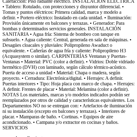
Calefacción: Piso radiante eléctrico. INSTALACIÓN ELÉCTRICA
• Tablero: Rotulado, con protecciones y disyuntor diferencial. •
Tomas y puntos eléctricos: Primera calidad, marca y modelo a
definir. • Portero eléctrico: Instalado en cada unidad. • Iluminación:
Provisión únicamente en balcones y terrazas. • Generador: Para
bombas y determinados servicios generales. INSTALACIÓN
SANITARIA • Agua fría: Sistema de bombeo con tanque en
subsuelo. • Agua caliente: Central, generada en sala de máquinas. •
Desagües cloacales y pluviales: Polipropileno Awaduct o
equivalente. • Cañerías de agua fría y caliente: Polipropileno H3
(Acquasystem o similar). CARPINTERÍAS Ventanas y Puertas-
Ventanas • Material: PVC (color a definir). • Vidrios: Doble vidriado
hermético (DVH) con laminado, según cálculo térmico-acústico.
Puerta de acceso a unidad • Material: Chapa o madera, según
proyecto. • Cerradura: Electrónica/digital. • Herrajes: A definir.
Puertas interiores • Tipo: Hoja placa con marco de chapa. • Herrajes:
A definir. Frentes de placar • Material: Melamina (color a definir).
NOTAS Los materiales, marcas y/o modelos indicados podrán ser
reemplazados por otros de calidad y características equivalentes. Los
Departamentos NO no se entregan con: • Artefactos de iluminación
ni su instalación (excepto en balcones y terrazas). • Interiores de
placar. • Mamparas de baño. • Cortinas. • Equipos de aire
acondicionado. • Campana y/o extractor en cocinas y baños.
SERVICIOS