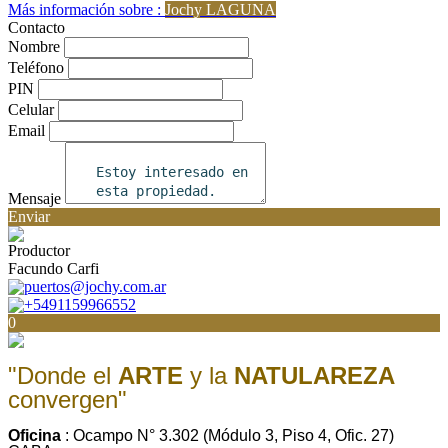
Más información sobre :
Jochy LAGUNA
Contacto
Nombre
Teléfono
PIN
Celular
Email
Mensaje
Enviar
Productor
Facundo Carfi
puertos@jochy.com.ar
+5491159966552
0
"Donde el
ARTE
y la
NATULAREZA
convergen"
Oficina
: Ocampo N° 3.302 (Módulo 3, Piso 4, Ofic. 27)