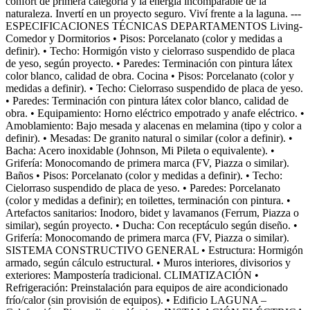
confort de primera categoría y la energía incomparable de la
naturaleza. Invertí en un proyecto seguro. Viví frente a la laguna. ---
ESPECIFICACIONES TÉCNICAS DEPARTAMENTOS Living-
Comedor y Dormitorios • Pisos: Porcelanato (color y medidas a
definir). • Techo: Hormigón visto y cielorraso suspendido de placa
de yeso, según proyecto. • Paredes: Terminación con pintura látex
color blanco, calidad de obra. Cocina • Pisos: Porcelanato (color y
medidas a definir). • Techo: Cielorraso suspendido de placa de yeso.
• Paredes: Terminación con pintura látex color blanco, calidad de
obra. • Equipamiento: Horno eléctrico empotrado y anafe eléctrico. •
Amoblamiento: Bajo mesada y alacenas en melamina (tipo y color a
definir). • Mesadas: De granito natural o similar (color a definir). •
Bacha: Acero inoxidable (Johnson, Mi Pileta o equivalente). •
Grifería: Monocomando de primera marca (FV, Piazza o similar).
Baños • Pisos: Porcelanato (color y medidas a definir). • Techo:
Cielorraso suspendido de placa de yeso. • Paredes: Porcelanato
(color y medidas a definir); en toilettes, terminación con pintura. •
Artefactos sanitarios: Inodoro, bidet y lavamanos (Ferrum, Piazza o
similar), según proyecto. • Ducha: Con receptáculo según diseño. •
Grifería: Monocomando de primera marca (FV, Piazza o similar).
SISTEMA CONSTRUCTIVO GENERAL • Estructura: Hormigón
armado, según cálculo estructural. • Muros interiores, divisorios y
exteriores: Mampostería tradicional. CLIMATIZACIÓN •
Refrigeración: Preinstalación para equipos de aire acondicionado
frío/calor (sin provisión de equipos). • Edificio LAGUNA –