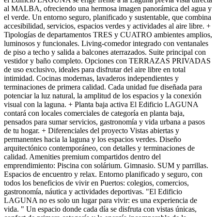
al MALBA, ofreciendo una hermosa imagen panorámica del agua y
el verde. Un entorno seguro, planificado y sustentable, que combina
accesibilidad, servicios, espacios verdes y actividades al aire libre. +
Tipologías de departamentos TRES y CUATRO ambientes amplios,
luminosos y funcionales. Living-comedor integrado con ventanales
de piso a techo y salida a balcones aterrazados. Suite principal con
vestidor y baño completo. Opciones con TERRAZAS PRIVADAS
de uso exclusivo, ideales para disfrutar del aire libre en total
intimidad. Cocinas modernas, lavaderos independientes y
terminaciones de primera calidad. Cada unidad fue diseñada para
potenciar la luz natural, la amplitud de los espacios y la conexión
visual con la laguna. + Planta baja activa El Edificio LAGUNA
contará con locales comerciales de categoría en planta baja,
pensados para sumar servicios, gastronomía y vida urbana a pasos
de tu hogar. + Diferenciales del proyecto Vistas abiertas y
permanentes hacia la laguna y los espacios verdes. Diseño
arquitectónico contemporáneo, con detalles y terminaciones de
calidad. Amenities premium compartidos dentro del
emprendimiento: Piscina con solárium. Gimnasio. SUM y parrillas.
Espacios de encuentro y relax. Entorno planificado y seguro, con
todos los beneficios de vivir en Puertos: colegios, comercios,
gastronomía, náutica y actividades deportivas. "El Edificio
LAGUNA no es solo un lugar para vivir: es una experiencia de
vida. " Un espacio donde cada día se disfruta con vistas únicas,