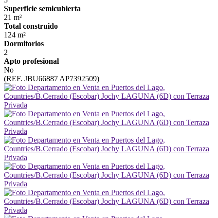
Superficie semicubierta
21 m²
Total construido
124 m²
Dormitorios
2
Apto profesional
No
(REF. JBU66887 AP7392509)