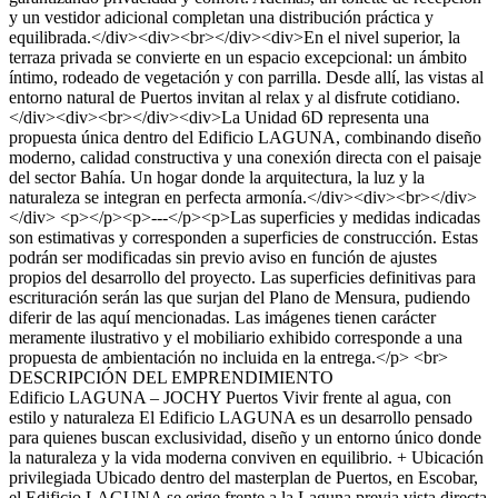
y un vestidor adicional completan una distribución práctica y
equilibrada.</div><div><br></div><div>En el nivel superior, la
terraza privada se convierte en un espacio excepcional: un ámbito
íntimo, rodeado de vegetación y con parrilla. Desde allí, las vistas al
entorno natural de Puertos invitan al relax y al disfrute cotidiano.
</div><div><br></div><div>La Unidad 6D representa una
propuesta única dentro del Edificio LAGUNA, combinando diseño
moderno, calidad constructiva y una conexión directa con el paisaje
del sector Bahía. Un hogar donde la arquitectura, la luz y la
naturaleza se integran en perfecta armonía.</div><div><br></div>
</div> <p></p><p>---</p><p>Las superficies y medidas indicadas
son estimativas y corresponden a superficies de construcción. Estas
podrán ser modificadas sin previo aviso en función de ajustes
propios del desarrollo del proyecto. Las superficies definitivas para
escrituración serán las que surjan del Plano de Mensura, pudiendo
diferir de las aquí mencionadas. Las imágenes tienen carácter
meramente ilustrativo y el mobiliario exhibido corresponde a una
propuesta de ambientación no incluida en la entrega.</p> <br>
DESCRIPCIÓN DEL EMPRENDIMIENTO
Edificio LAGUNA – JOCHY Puertos Vivir frente al agua, con
estilo y naturaleza El Edificio LAGUNA es un desarrollo pensado
para quienes buscan exclusividad, diseño y un entorno único donde
la naturaleza y la vida moderna conviven en equilibrio. + Ubicación
privilegiada Ubicado dentro del masterplan de Puertos, en Escobar,
el Edificio LAGUNA se erige frente a la Laguna previa vista directa