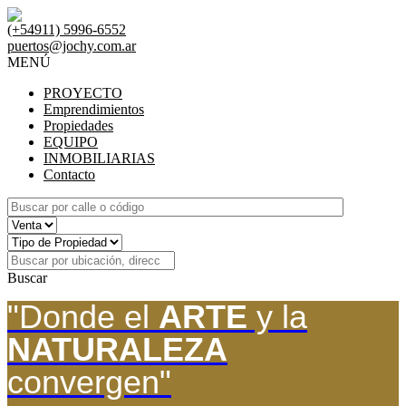
(+54911) 5996-6552
puertos@jochy.com.ar
MENÚ
PROYECTO
Emprendimientos
Propiedades
EQUIPO
INMOBILIARIAS
Contacto
Buscar
"Donde el
ARTE
y la
NATURALEZA
convergen"