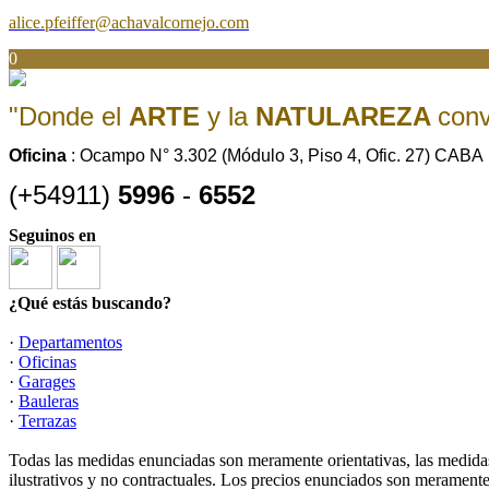
alice.pfeiffer@achavalcornejo.com
0
"Donde el
ARTE
y la
NATULAREZA
con
Oficina
: Ocampo N° 3.302 (Módulo 3, Piso 4, Ofic. 27) CABA
(+54911)
5996
-
6552
Seguinos en
¿Qué estás buscando?
·
Departamentos
·
Oficinas
·
Garages
·
Bauleras
·
Terrazas
Todas las medidas enunciadas son meramente orientativas, las medidas
ilustrativos y no contractuales. Los precios enunciados son meramente 