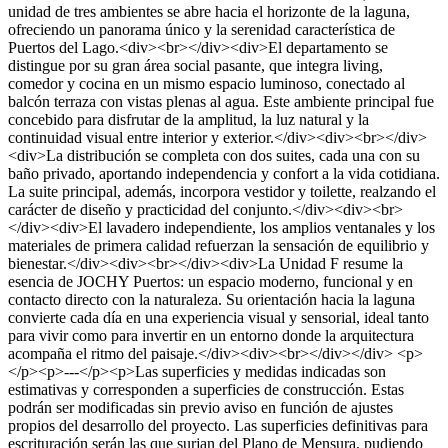
unidad de tres ambientes se abre hacia el horizonte de la laguna,
ofreciendo un panorama único y la serenidad característica de
Puertos del Lago.<div><br></div><div>El departamento se
distingue por su gran área social pasante, que integra living,
comedor y cocina en un mismo espacio luminoso, conectado al
balcón terraza con vistas plenas al agua. Este ambiente principal fue
concebido para disfrutar de la amplitud, la luz natural y la
continuidad visual entre interior y exterior.</div><div><br></div>
<div>La distribución se completa con dos suites, cada una con su
baño privado, aportando independencia y confort a la vida cotidiana.
La suite principal, además, incorpora vestidor y toilette, realzando el
carácter de diseño y practicidad del conjunto.</div><div><br>
</div><div>El lavadero independiente, los amplios ventanales y los
materiales de primera calidad refuerzan la sensación de equilibrio y
bienestar.</div><div><br></div><div>La Unidad F resume la
esencia de JOCHY Puertos: un espacio moderno, funcional y en
contacto directo con la naturaleza. Su orientación hacia la laguna
convierte cada día en una experiencia visual y sensorial, ideal tanto
para vivir como para invertir en un entorno donde la arquitectura
acompaña el ritmo del paisaje.</div><div><br></div></div> <p>
</p><p>---</p><p>Las superficies y medidas indicadas son
estimativas y corresponden a superficies de construcción. Estas
podrán ser modificadas sin previo aviso en función de ajustes
propios del desarrollo del proyecto. Las superficies definitivas para
escrituración serán las que surjan del Plano de Mensura, pudiendo