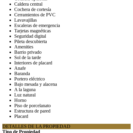
Caldera central
Cochera de cortesía
Cerramientos de PVC
Lavavajillas
Escaleras de emergencia
Tarjetas magnéticas
Seguridad digital
Pileta descubierta
Amenities
Barrio privado
Sol de la tarde
Interiores de placard
Anafe
Baranda
Portero eléctrico
Bajo mesada y alacena
A la laguna
Luz natural
Horno
Piso de porcelanato
Estructura de pared
Placard
DETALLES DE LA PROPIEDAD
Tipo de Propiedad