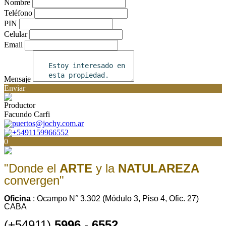
Nombre
Teléfono
PIN
Celular
Email
Mensaje
Enviar
Productor
Facundo Carfi
puertos@jochy.com.ar
+5491159966552
0
"Donde el
ARTE
y la
NATULAREZA
convergen"
Oficina
: Ocampo N° 3.302 (Módulo 3, Piso 4, Ofic. 27)
CABA
(+54911)
5996
-
6552