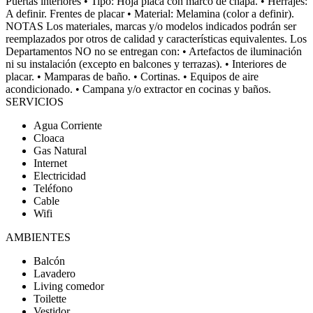
Puertas interiores • Tipo: Hoja placa con marco de chapa. • Herrajes:
A definir. Frentes de placar • Material: Melamina (color a definir).
NOTAS Los materiales, marcas y/o modelos indicados podrán ser
reemplazados por otros de calidad y características equivalentes. Los
Departamentos NO no se entregan con: • Artefactos de iluminación
ni su instalación (excepto en balcones y terrazas). • Interiores de
placar. • Mamparas de baño. • Cortinas. • Equipos de aire
acondicionado. • Campana y/o extractor en cocinas y baños.
SERVICIOS
Agua Corriente
Cloaca
Gas Natural
Internet
Electricidad
Teléfono
Cable
Wifi
AMBIENTES
Balcón
Lavadero
Living comedor
Toilette
Vestidor