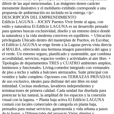
diferir de las aquí mencionadas. Las imágenes tienen carácter
meramente ilustrativo y el mobiliario exhibido corresponde a una
propuesta de ambientación no incluida en la entrega.</p>
DESCRIPCIÓN DEL EMPRENDIMIENTO
Edificio LAGUNA – JOCHY Puertos Vivir frente al agua, con
estilo y naturaleza El Edificio LAGUNA es un desarrollo pensado
para quienes buscan exclusividad, diseño y un entorno único donde
la naturaleza y la vida moderna conviven en equilibrio. + Ubicación
privilegiada Ubicado dentro del masterplan de Puertos, en Escobar,
el Edificio LAGUNA se erige frente a la Laguna previa vista directa
al MALBA, ofreciendo una hermosa imagen panorámica del agua y
el verde. Un entorno seguro, planificado y sustentable, que combina
accesibilidad, servicios, espacios verdes y actividades al aire libre. +
Tipologías de departamentos TRES y CUATRO ambientes amplios,
luminosos y funcionales. Living-comedor integrado con ventanales
de piso a techo y salida a balcones aterrazados. Suite principal con
vestidor y baño completo. Opciones con TERRAZAS PRIVADAS
de uso exclusivo, ideales para disfrutar del aire libre en total
intimidad. Cocinas modernas, lavaderos independientes y
terminaciones de primera calidad. Cada unidad fue diseñada para
potenciar la luz natural, la amplitud de los espacios y la conexión
visual con la laguna. + Planta baja activa El Edificio LAGUNA
contará con locales comerciales de categoría en planta baja,
pensados para sumar servicios, gastronomía y vida urbana a pasos
de tu hogar. + Diferenciales del proyecto Vistas abiertas y