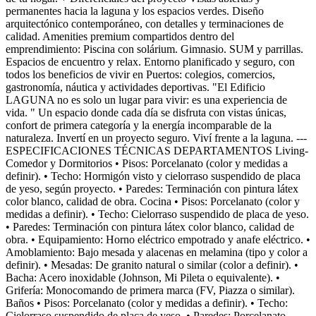
permanentes hacia la laguna y los espacios verdes. Diseño
arquitectónico contemporáneo, con detalles y terminaciones de
calidad. Amenities premium compartidos dentro del
emprendimiento: Piscina con solárium. Gimnasio. SUM y parrillas.
Espacios de encuentro y relax. Entorno planificado y seguro, con
todos los beneficios de vivir en Puertos: colegios, comercios,
gastronomía, náutica y actividades deportivas. "El Edificio
LAGUNA no es solo un lugar para vivir: es una experiencia de
vida. " Un espacio donde cada día se disfruta con vistas únicas,
confort de primera categoría y la energía incomparable de la
naturaleza. Invertí en un proyecto seguro. Viví frente a la laguna. ---
ESPECIFICACIONES TÉCNICAS DEPARTAMENTOS Living-
Comedor y Dormitorios • Pisos: Porcelanato (color y medidas a
definir). • Techo: Hormigón visto y cielorraso suspendido de placa
de yeso, según proyecto. • Paredes: Terminación con pintura látex
color blanco, calidad de obra. Cocina • Pisos: Porcelanato (color y
medidas a definir). • Techo: Cielorraso suspendido de placa de yeso.
• Paredes: Terminación con pintura látex color blanco, calidad de
obra. • Equipamiento: Horno eléctrico empotrado y anafe eléctrico. •
Amoblamiento: Bajo mesada y alacenas en melamina (tipo y color a
definir). • Mesadas: De granito natural o similar (color a definir). •
Bacha: Acero inoxidable (Johnson, Mi Pileta o equivalente). •
Grifería: Monocomando de primera marca (FV, Piazza o similar).
Baños • Pisos: Porcelanato (color y medidas a definir). • Techo:
Cielorraso suspendido de placa de yeso. • Paredes: Porcelanato