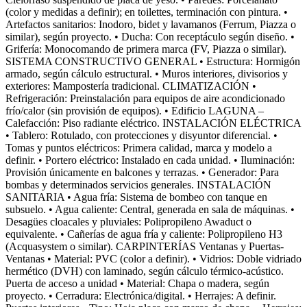
(color y medidas a definir); en toilettes, terminación con pintura. •
Artefactos sanitarios: Inodoro, bidet y lavamanos (Ferrum, Piazza o
similar), según proyecto. • Ducha: Con receptáculo según diseño. •
Grifería: Monocomando de primera marca (FV, Piazza o similar).
SISTEMA CONSTRUCTIVO GENERAL • Estructura: Hormigón
armado, según cálculo estructural. • Muros interiores, divisorios y
exteriores: Mampostería tradicional. CLIMATIZACIÓN •
Refrigeración: Preinstalación para equipos de aire acondicionado
frío/calor (sin provisión de equipos). • Edificio LAGUNA –
Calefacción: Piso radiante eléctrico. INSTALACIÓN ELÉCTRICA
• Tablero: Rotulado, con protecciones y disyuntor diferencial. •
Tomas y puntos eléctricos: Primera calidad, marca y modelo a
definir. • Portero eléctrico: Instalado en cada unidad. • Iluminación:
Provisión únicamente en balcones y terrazas. • Generador: Para
bombas y determinados servicios generales. INSTALACIÓN
SANITARIA • Agua fría: Sistema de bombeo con tanque en
subsuelo. • Agua caliente: Central, generada en sala de máquinas. •
Desagües cloacales y pluviales: Polipropileno Awaduct o
equivalente. • Cañerías de agua fría y caliente: Polipropileno H3
(Acquasystem o similar). CARPINTERÍAS Ventanas y Puertas-
Ventanas • Material: PVC (color a definir). • Vidrios: Doble vidriado
hermético (DVH) con laminado, según cálculo térmico-acústico.
Puerta de acceso a unidad • Material: Chapa o madera, según
proyecto. • Cerradura: Electrónica/digital. • Herrajes: A definir.